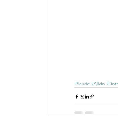
#Saúde
#Alívio
#Dor