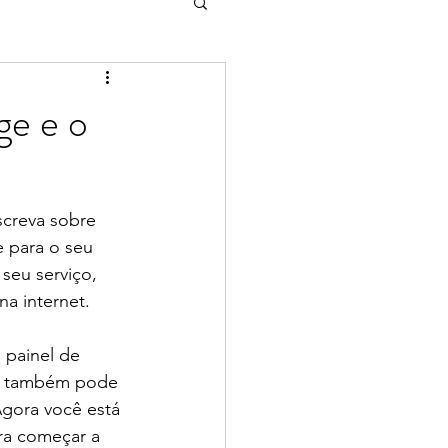
ge e o
screva sobre 
e para o seu 
seu serviço, 
na internet.
 painel de 
ocê também pode 
Agora você está 
ra começar a 